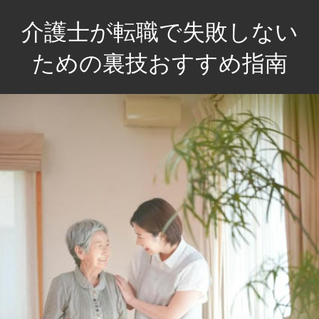
コ
介護士が転職で失敗しない
ン
テ
ための裏技おすすめ指南
ン
介
ツ
護
へ
士
ス
の
キ
未
ッ
来
プ
を
輝
か
せ
る！
失
敗