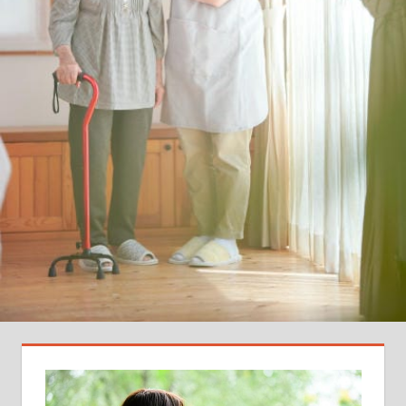
知
ら
ず
の
転
職
裏
技
を
徹
底
伝
授