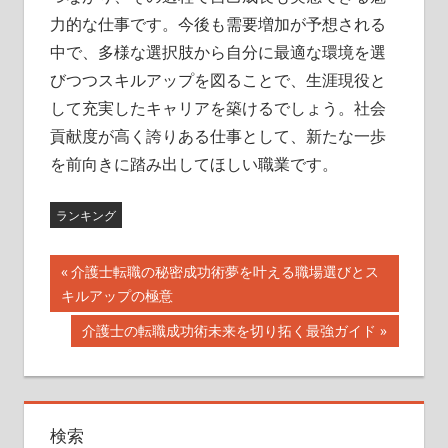
力的な仕事です。今後も需要増加が予想される
中で、多様な選択肢から自分に最適な環境を選
びつつスキルアップを図ることで、生涯現役と
して充実したキャリアを築けるでしょう。社会
貢献度が高く誇りある仕事として、新たな一歩
を前向きに踏み出してほしい職業です。
ランキング
投
前
介護士転職の秘密成功術夢を叶える職場選びとス
の
キルアップの極意
稿
記
次
介護士の転職成功術未来を切り拓く最強ガイド
ナ
事:
の
記
ビ
事:
ゲ
検索