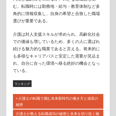
む。転職時には勤務地・給与・教育体制など多
角的に情報収集し、自身の希望と合致した職場
選びが重要である。
介護は対人支援スキルが求められ、高齢化社会
での価値も増しているため、多くの人に選ばれ
続ける魅力的な職業であると言える。将来的に
も多様なキャリアパスと安定した需要が見込ま
れ、自分に合った環境へ移る絶好の機会となっ
ている。
ランキング
投
前
介護士の転職で掴む未来新時代の働き方と成長の
の
秘密
稿
記
次
介護士が教える転職成功の秘密と未来を切り拓く極