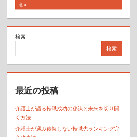
ナ
事:
の
意
記
ビ
事:
ゲ
検索
ー
検索
シ
ョ
ン
最近の投稿
介護士が語る転職成功の秘訣と未来を切り開
く方法
介護士が選ぶ後悔しない転職先ランキング完