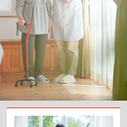
知
ら
ず
の
転
職
裏
技
を
徹
底
伝
授