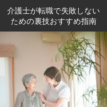
コ
介護士が転職で失敗しない
ン
テ
ための裏技おすすめ指南
ン
介
ツ
護
へ
士
ス
の
キ
未
ッ
来
プ
を
輝
か
せ
る！
失
敗