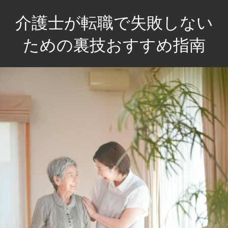
コ
介護士が転職で失敗しない
ン
テ
ための裏技おすすめ指南
ン
介
ツ
護
へ
士
ス
の
キ
未
ッ
来
プ
を
輝
か
せ
る！
失
敗