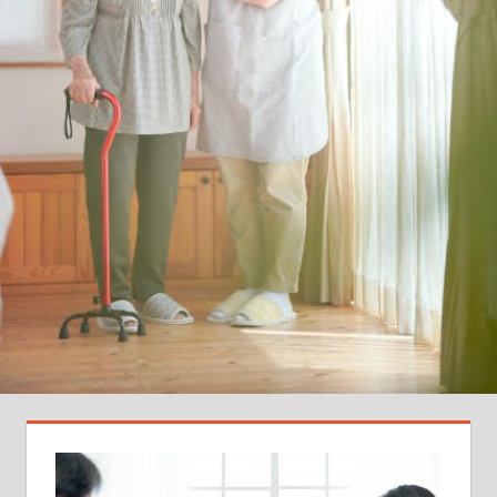
知
ら
ず
の
転
職
裏
技
を
徹
底
伝
授