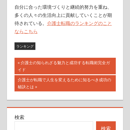
自分に合った環境づくりと継続的努力を重ね、
多くの人々の生活向上に貢献していくことが期
待されている。
介護士転職のランキングのこと
ならこちら
ランキング
投
前
介護士の知られざる魅力と成功する転職術完全ガ
の
イド
稿
記
次
介護士が転職で人生を変えるために知るべき成功の
ナ
事:
の
秘訣とは
記
ビ
事:
ゲ
検索
ー
検索