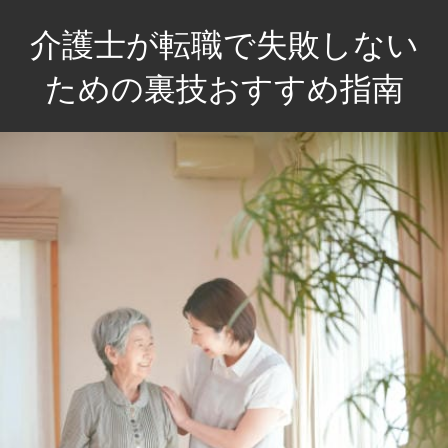
コ
介護士が転職で失敗しない
ン
テ
ための裏技おすすめ指南
ン
介
ツ
護
へ
士
ス
の
キ
未
ッ
来
プ
を
輝
か
せ
る！
失
敗