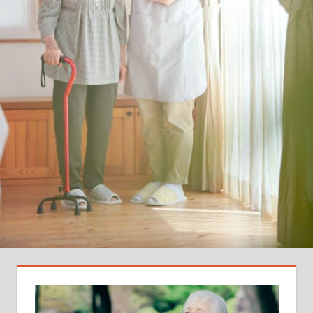
知
ら
ず
の
転
職
裏
技
を
徹
底
伝
授