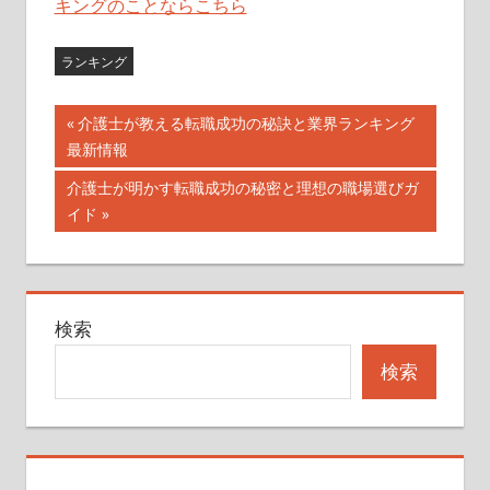
キングのことならこちら
ランキング
投
前
介護士が教える転職成功の秘訣と業界ランキング
の
最新情報
稿
記
次
介護士が明かす転職成功の秘密と理想の職場選びガ
ナ
事:
の
イド
記
ビ
事:
ゲ
検索
ー
検索
シ
ョ
ン