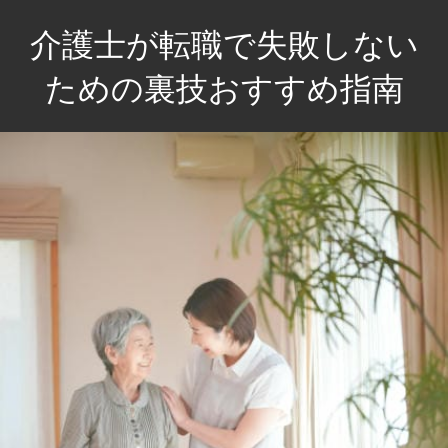
コ
介護士が転職で失敗しない
ン
テ
ための裏技おすすめ指南
ン
介
ツ
護
へ
士
ス
の
キ
未
ッ
来
プ
を
輝
か
せ
る！
失
敗