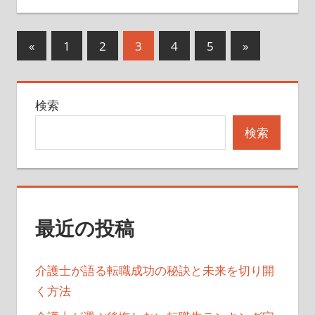
投
前
次
«
1
2
3
4
5
»
の
の
稿
記
記
の
検索
事
事
ペ
検索
ー
ジ
送
最近の投稿
り
介護士が語る転職成功の秘訣と未来を切り開
く方法