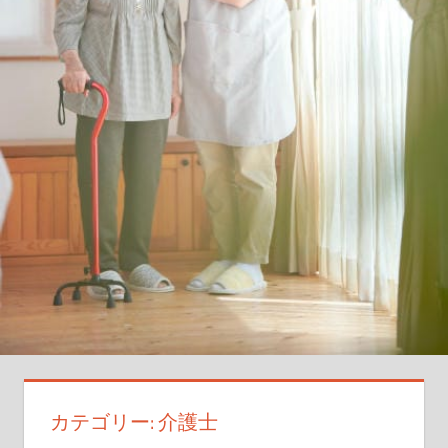
知
ら
ず
の
転
職
裏
技
を
徹
底
伝
授
カテゴリー:
介護士