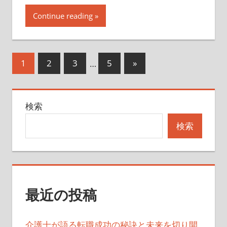
Continue reading
投
次
1
2
3
…
5
»
の
稿
記
の
検索
事
ペ
検索
ー
ジ
送
最近の投稿
り
介護士が語る転職成功の秘訣と未来を切り開