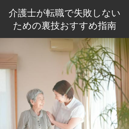
コ
介護士が転職で失敗しない
ン
テ
ための裏技おすすめ指南
ン
介
ツ
護
へ
士
ス
の
キ
未
ッ
来
プ
を
輝
か
せ
る！
失
敗