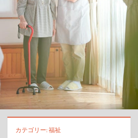
知
ら
ず
の
転
職
裏
技
を
徹
底
伝
授
カテゴリー:
福祉