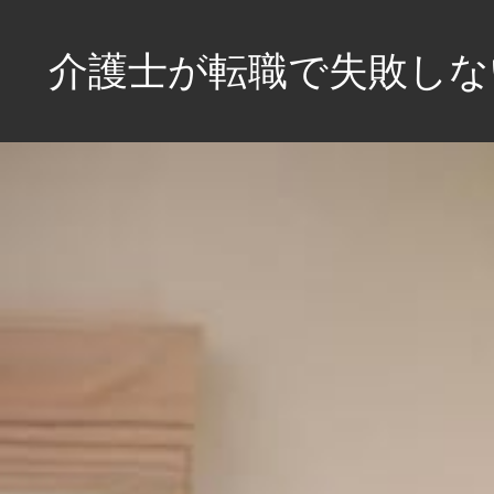
コ
ン
介護士が転職で失敗しな
テ
ン
介
ツ
護
へ
士
の
ス
未
キ
来
ッ
を
プ
輝
か
せ
る！
失
敗
知