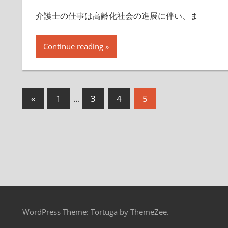
介護士の仕事は高齢化社会の進展に伴い、ま
Continue reading
投
前
«
1
…
3
4
5
の
稿
記
の
事
ペ
ー
ジ
送
WordPress Theme: Tortuga by ThemeZee.