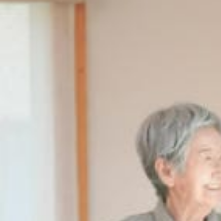
ら
ず
の
転
職
裏
技
を
徹
底
伝
授